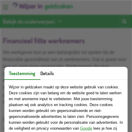
Bekijk de onderwerpen
Financieel fitte werknemers
Als werkgever kun je een belangrijke rol spelen bij de
financiële gezondheid van je werknemers. Dat is goed voor
hen en voor jouw organisatie. Werknemers die hun
Toestemming
Details
geldzaken op orde hebben, ervaren vaak minder stress,
kunnen zich beter concentreren en werken productiever. Wij
Wijzer in geldzaken maakt op deze website gebruik van cookies.
helpen je om werknemers te ondersteunen bij hun
Deze cookies zijn van belang om de website goed te laten werken
geldzaken en om ze te verwijzen naar betrouwbare
en met anonieme input te verbeteren. Met jouw toestemming
informatie en hulp.
plaatsen wij ook analytics en tracking cookies. Deze cookies
kunnen worden gebruikt om gepersonaliseerde en niet-
gepersonaliseerde advertenties te laten zien. Persoonsgegevens
Wijzer in geldzaken als betrouwbare wegwijzer
kunnen worden gebruikt voor de personalisatie van advertenties. In
Je kunt werknemers wijzen op onze pagina's over het op
de veiligheid en privacy voorwaarden van
Google
lees je hoe zij