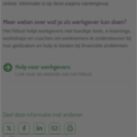
online. Informatie is op deze pagina samengevat.
Meer weten over wat je als werkgever kan doen?
Het Nibud helpt werkgevers met handige tools, e-learnings,
workshops en coaches om werknemers te ondersteunen bij
hun geldzaken en hulp te bieden bij financiële problemen:
Hulp voor werkgevers
Link naar de website van het Nibud
Deel deze informatie met anderen: