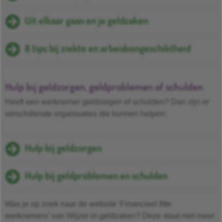
Uit elkaar gaan en je geldzaken
8 tips bij ziekte en arbeidsongeschiktheid
Hulp bij geldzorgen, geldproblemen of schulden
Heeft een werknemer geldzorgen of schulden? Dan zijn er
verschillende organisaties die kunnen helpen:
Hulp bij geldzorgen
Hulp bij geldproblemen en schulden
Was je op zoek naar de website 'Financieel fitte
werknemers' van Wijzer in geldzaken? Deze staat niet meer