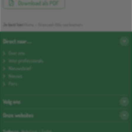
Download als PDF
Je bent hier:
Home
>
financieel-fitte-werknemers
Direct naar…
Over ons
Voor professionals
Nieuwsbrief
Nieuws
Pers
Volg ons
Onze websites
Taalkeuze:
Nederlands
|
English