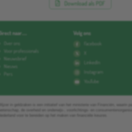
Download als PDF
Direct naar…
Volg ons
Over ons
Facebook
Voor professionals
X
Nieuwsbrief
LinkedIn
Nieuws
Instagram
Pers
YouTube
ijzer in geldzaken is een initiatief van het ministerie van Financiën, waarin pa
wetenschap, de overheid en onderwijs-, voorlichtings- en consumentenorgani
ederland voor te bereiden op het maken van financiële keuzes.