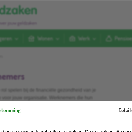
over jouw geldzaken
geren
Wonen
Werk
Pensio
rs
knemers
 rol spelen bij de financiële gezondheid van je
n voor jouw organisatie. Werknemers die hun
aak minder stress, kunnen zich beter concentreren
stemming
Detail
je om werknemers te ondersteunen bij hun geldzaken
re informatie en hulp.
kt op deze website gebruik van cookies. Deze cookies zijn va