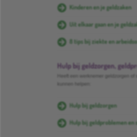
Kinderen en je geldzaken
Uit elkaar gaan en je geldz
8 tips bij ziekte en arbeid
Hulp bij geldzorgen, geld
Heeft een werknemer geldzorgen of s
kunnen helpen:
Hulp bij geldzorgen
Hulp bij geldproblemen en 