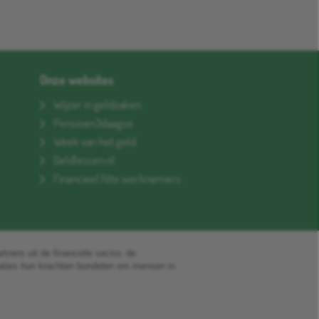
Onze websites
Wijzer in geldzaken
Pensioen3daagse
Week van het geld
Geldlessen.nl
Financieel fitte werknemers
rtners uit de financiële sector, de
saties hun krachten bundelen om mensen in