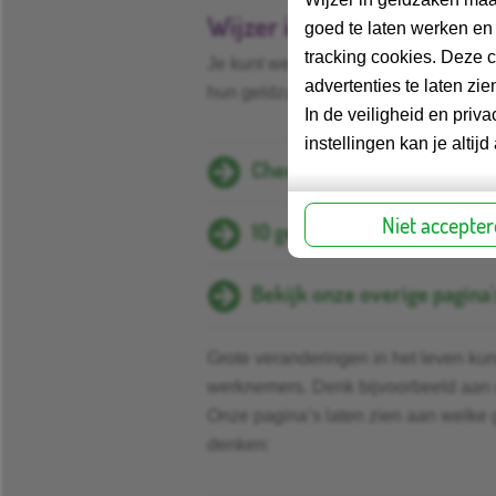
Wijzer in geldzaken als b
goed te laten werken en
tracking cookies. Deze 
Je kunt werknemers wijzen op onze 
advertenties te laten z
hun geldzaken:
In de veiligheid en pri
instellingen kan je alti
Checklist geldzaken op ord
Niet accepte
10 geldtips
Bekijk onze overige pagina'
Grote veranderingen in het leven k
werknemers. Denk bijvoorbeeld aan d
Onze pagina’s laten zien aan welke
denken: