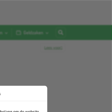
en
Geldzaken
Lees voor
s
n belang om de website