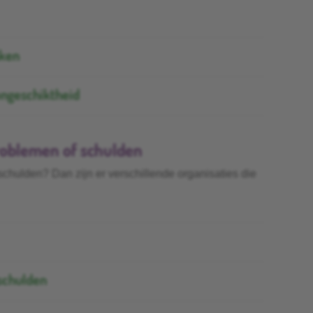
aken
songeschiktheid
problemen of schulden
chulden? Dan zijn er verschillende organisaties die
schulden