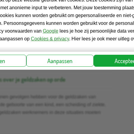
etrouwbare wegwijzer
 met anonieme input te verbeteren. Met jouw toestemming plaats
cookies kunnen worden gebruikt om gepersonaliseerde en niet-
pagina's over het op orde brengen en houden van
ien. Persoonsgegevens kunnen worden gebruikt voor de personali
vacy voorwaarden van
Google
lees je hoe zij persoonlijke data ve
jd aanpassen op
Cookies & privacy
. Hier lees je ook meer uitleg 
e
ren
Aanpassen
Acceptee
s over je geldzaken op orde
unnen gevolgen hebben voor de geldzaken van
e geboorte van een kind, een scheiding of ziekte.
 geldzaken werknemers in deze situaties moeten