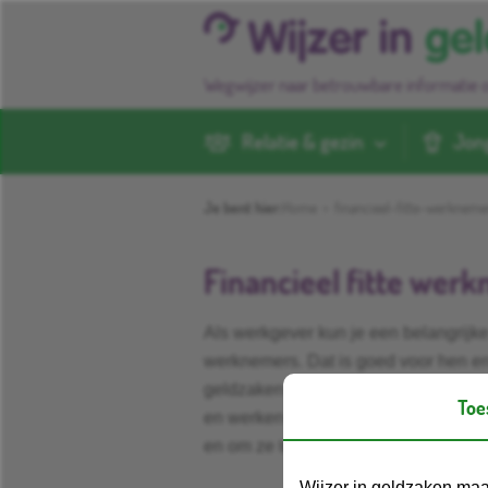
Wegwijzer naar betrouwbare informatie 
Relatie & gezin
Jon
Je bent hier:
Home
>
financieel-fitte-werkneme
Financieel fitte wer
Als werkgever kun je een belangrijke
werknemers. Dat is goed voor hen e
geldzaken op orde hebben, ervaren v
Toe
en werken productiever. Wij helpen 
en om ze te verwijzen naar betrouwba
Wijzer in geldzaken maa