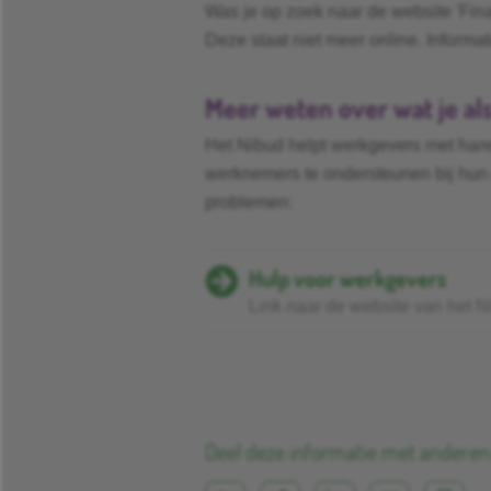
Was je op zoek naar de website 'Fina
Deze staat niet meer online. Informa
Meer weten over wat je al
Het Nibud helpt werkgevers met han
werknemers te ondersteunen bij hun g
problemen:
Hulp voor werkgevers
Link naar de website van het N
Deel deze informatie met anderen