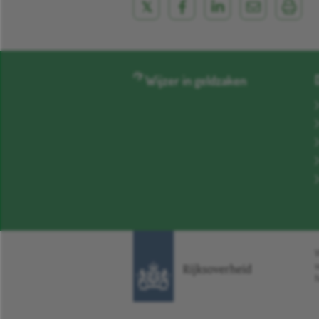
Wijzer in geldzaken
W
N