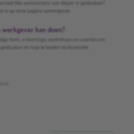
ncieel fitte werknemers' van Wijzer in geldzaken?
tie is op deze pagina samengevat.
s werkgever kan doen?
dige tools, e-learnings, workshops en coaches om
eldzaken en hulp te bieden bij financiële
ibud
: