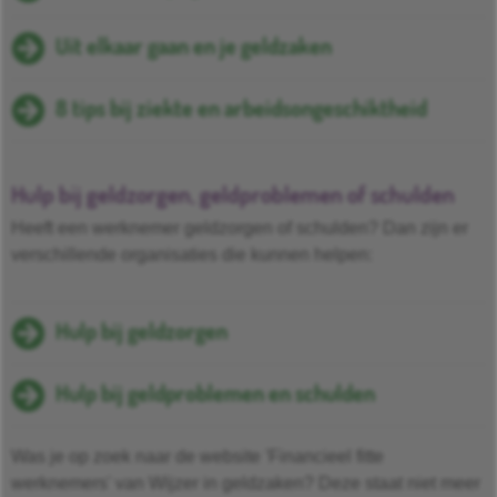
Uit elkaar gaan en je geldzaken
8 tips bij ziekte en arbeidsongeschiktheid
Hulp bij geldzorgen, geldproblemen of schulden
Heeft een werknemer geldzorgen of schulden? Dan zijn er
verschillende organisaties die kunnen helpen:
Hulp bij geldzorgen
Hulp bij geldproblemen en schulden
Was je op zoek naar de website 'Financieel fitte
werknemers' van Wijzer in geldzaken? Deze staat niet meer