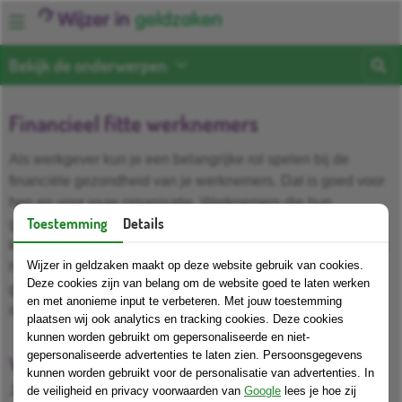
Bekijk de onderwerpen
Financieel fitte werknemers
Als werkgever kun je een belangrijke rol spelen bij de
financiële gezondheid van je werknemers. Dat is goed voor
hen en voor jouw organisatie. Werknemers die hun
Toestemming
Details
geldzaken op orde hebben, ervaren vaak minder stress,
kunnen zich beter concentreren en werken productiever. Wij
Wijzer in geldzaken maakt op deze website gebruik van cookies.
helpen je om werknemers te ondersteunen bij hun
Deze cookies zijn van belang om de website goed te laten werken
geldzaken en om ze te verwijzen naar betrouwbare
en met anonieme input te verbeteren. Met jouw toestemming
informatie en hulp.
plaatsen wij ook analytics en tracking cookies. Deze cookies
kunnen worden gebruikt om gepersonaliseerde en niet-
gepersonaliseerde advertenties te laten zien. Persoonsgegevens
Wijzer in geldzaken als betrouwbare wegwijzer
kunnen worden gebruikt voor de personalisatie van advertenties. In
Je kunt werknemers wijzen op onze pagina's over het op
de veiligheid en privacy voorwaarden van
Google
lees je hoe zij