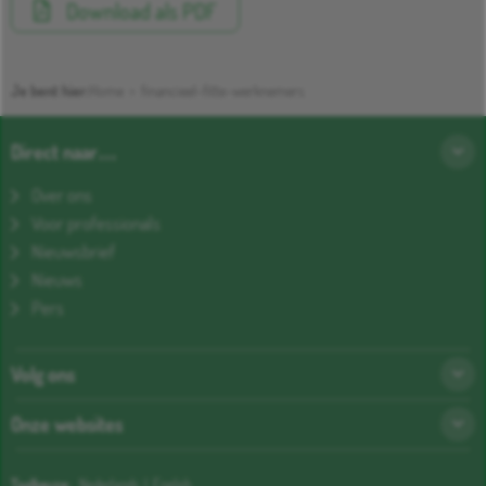
Download als PDF
Je bent hier:
Home
>
financieel-fitte-werknemers
Direct naar…
Over ons
Voor professionals
Nieuwsbrief
Nieuws
Pers
Volg ons
Onze websites
Taalkeuze:
Nederlands
|
English