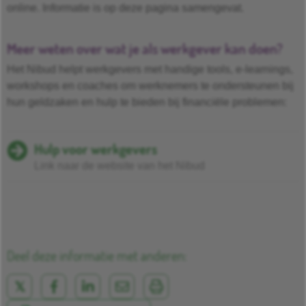
online. Informatie is op deze pagina samengevat.
Meer weten over wat je als werkgever kan doen?
Het Nibud helpt werkgevers met handige tools, e-learnings,
workshops en coaches om werknemers te ondersteunen bij
hun geldzaken en hulp te bieden bij financiële problemen:
Hulp voor werkgevers
Link naar de website van het Nibud
Deel deze informatie met anderen: