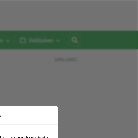
en
Geldzaken
Lees voor
s
n belang om de website