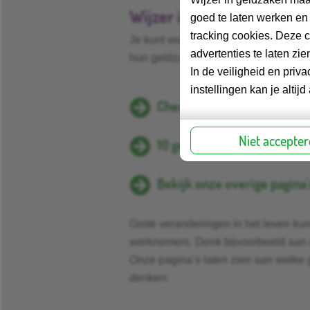
Wijzer in geldzaken als b
goed te laten werken en
tracking cookies. Deze 
Je kunt werknemers wijzen op onze 
advertenties te laten z
hun geldzaken:
In de veiligheid en pri
instellingen kan je alti
Checklist geldzaken op ord
Niet accepte
10 geldtips
Bekijk onze overige pagina'
Grote veranderingen in het leven k
werknemers. Denk bijvoorbeeld aan d
Onze pagina’s laten zien aan welke
denken: