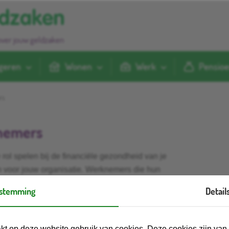
over jouw geldzaken
geren
Wonen
Werk
Pensio
rs
knemers
 rol spelen bij de financiële gezondheid van je
n voor jouw organisatie. Werknemers die hun
aak minder stress, kunnen zich beter concentreren
stemming
Detail
je om werknemers te ondersteunen bij hun geldzaken
re informatie en hulp.
kt op deze website gebruik van cookies. Deze cookies zijn va