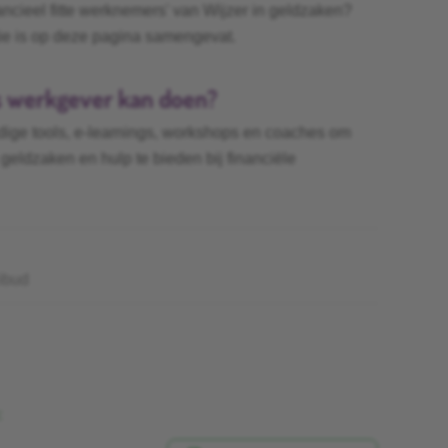
ncieel fitte werknemers' van Wijzer in geldzaken?
tie is op deze pagina samengevat.
s werkgever kan doen?
dige tools, e-learnings, workshops en coaches om
eldzaken en hulp te bieden bij financiële
ibud
: