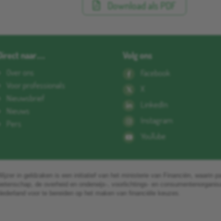
Download als PDF
Direct naar…
Volg ons
Over ons
Facebook
Voor professionals
X
Nieuwsbrief
LinkedIn
Nieuws
Instagram
Pers
YouTube
ijzer in geldzaken is een initiatief van het ministerie van Financiën, waarin pa
wetenschap, de overheid en onderwijs-, voorlichtings- en consumentenorgani
ederland voor te bereiden op het maken van financiële keuzes.