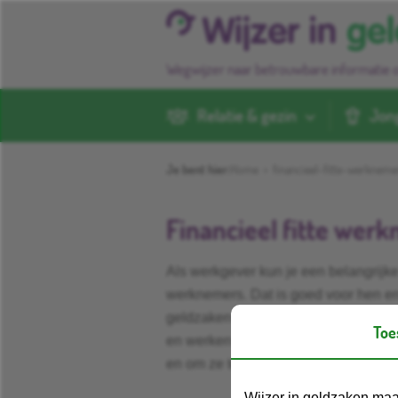
Wegwijzer naar betrouwbare informatie 
Relatie & gezin
Jon
Je bent hier:
Home
>
financieel-fitte-werkneme
Financieel fitte wer
Als werkgever kun je een belangrijke
werknemers. Dat is goed voor hen e
geldzaken op orde hebben, ervaren v
Toe
en werken productiever. Wij helpen 
en om ze te verwijzen naar betrouwba
Wijzer in geldzaken maa