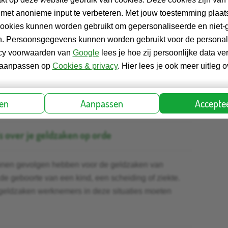
etrouwbare wegwijzer
 met anonieme input te verbeteren. Met jouw toestemming plaats
cookies kunnen worden gebruikt om gepersonaliseerde en niet-
pagina's over het op orde brengen en houden van
ien. Persoonsgegevens kunnen worden gebruikt voor de personali
vacy voorwaarden van
Google
lees je hoe zij persoonlijke data ve
jd aanpassen op
Cookies & privacy
. Hier lees je ook meer uitleg 
e
ren
Aanpassen
Acceptee
s over je geldzaken op orde
unnen gevolgen hebben voor de geldzaken van
e geboorte van een kind, een scheiding of ziekte.
 geldzaken werknemers in deze situaties moeten