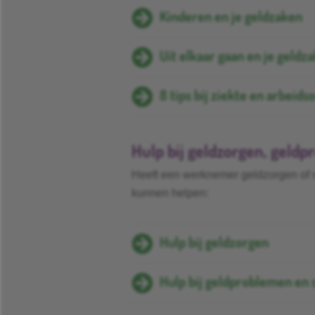
Kinderen en je geldzaken
Uit elkaar gaan en je geldz
8 tips bij ziekte en arbeid
Hulp bij geldzorgen, geld
Heeft een werknemer geldzorgen of s
kunnen helpen:
Hulp bij geldzorgen
Hulp bij geldproblemen en 