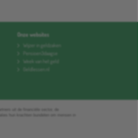
Onze websites
Wijzer in geldzaken
Pensioen3daagse
Week van het geld
Geldlessen.nl
rtners uit de financiële sector, de
saties hun krachten bundelen om mensen in