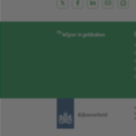
Wijzer in geldzaken
W
N