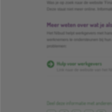
Was je op zoek naar de website 'Fina
Deze staat niet meer online. Informa
Meer weten over wat je al
Het Nibud helpt werkgevers met han
werknemers te ondersteunen bij hun g
problemen:
Hulp voor werkgevers
Link naar de website van het N
Deel deze informatie met anderen