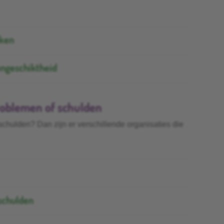
aken
songeschiktheid
problemen of schulden
chulden? Dan zijn er verschillende organisaties die
schulden