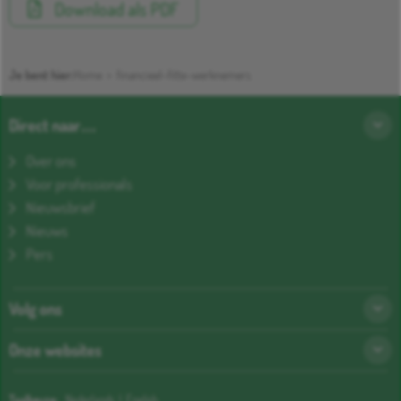
Download als PDF
Je bent hier:
Home
>
financieel-fitte-werknemers
Direct naar…
Over ons
Voor professionals
Nieuwsbrief
Nieuws
Pers
Volg ons
Onze websites
Taalkeuze:
Nederlands
|
English