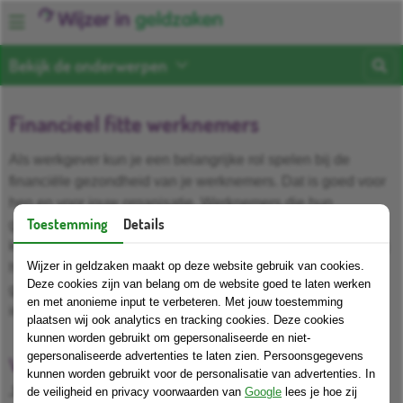
Bekijk de onderwerpen
Financieel fitte werknemers
Als werkgever kun je een belangrijke rol spelen bij de
financiële gezondheid van je werknemers. Dat is goed voor
hen en voor jouw organisatie. Werknemers die hun
Toestemming
Details
geldzaken op orde hebben, ervaren vaak minder stress,
kunnen zich beter concentreren en werken productiever. Wij
Wijzer in geldzaken maakt op deze website gebruik van cookies.
helpen je om werknemers te ondersteunen bij hun
Deze cookies zijn van belang om de website goed te laten werken
geldzaken en om ze te verwijzen naar betrouwbare
en met anonieme input te verbeteren. Met jouw toestemming
informatie en hulp.
plaatsen wij ook analytics en tracking cookies. Deze cookies
kunnen worden gebruikt om gepersonaliseerde en niet-
gepersonaliseerde advertenties te laten zien. Persoonsgegevens
Wijzer in geldzaken als betrouwbare wegwijzer
kunnen worden gebruikt voor de personalisatie van advertenties. In
Je kunt werknemers wijzen op onze pagina's over het op
de veiligheid en privacy voorwaarden van
Google
lees je hoe zij