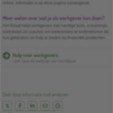
online. Informatie is op deze pagina samengevat.
Meer weten over wat je als werkgever kan doen?
Het Nibud helpt werkgevers met handige tools, e-learnings,
workshops en coaches om werknemers te ondersteunen bij
hun geldzaken en hulp te bieden bij financiële problemen:
Hulp voor werkgevers
Link naar de website van het Nibud
Deel deze informatie met anderen: