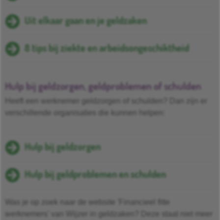
Uit elkaar gaan en je geldzaken
8 tips bij ziekte en arbeidsongeschiktheid
Hulp bij geldzorgen, geldproblemen of schulden
Heeft een werknemer geldzorgen of schulden? Dan zijn er
verschillende organisaties die kunnen helpen:
Hulp bij geldzorgen
Hulp bij geldproblemen en schulden
Was je op zoek naar de website 'Financieel fitte
werknemers' van Wijzer in geldzaken? Deze staat niet meer